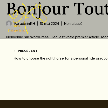
Bonjour Tou
Skip
to
content
Par
adminRH
10 mai 2024
Non classé
Bienvenue sur WordPress. Ceci est votre premier article. Mod
Navigation
PRÉCÉDENT
How to choose the right horse for a personal ride practi
De
L’article